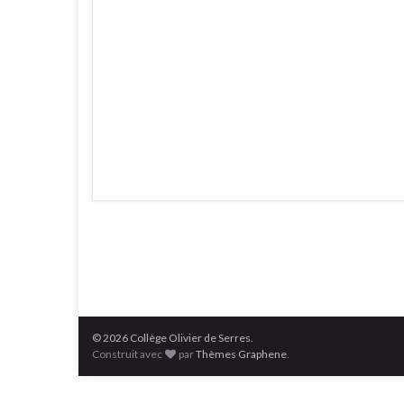
© 2026 Collège Olivier de Serres.
Construit avec
par
Thèmes Graphene
.