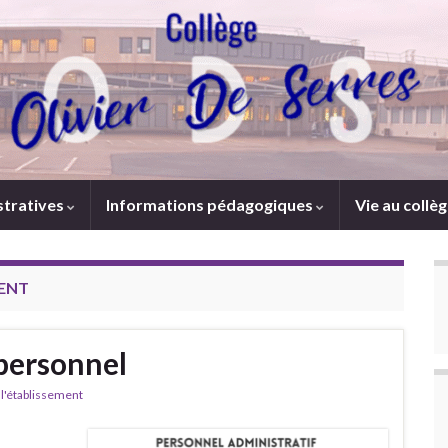
stratives
Informations pédagogiques
Vie au collè
MENT
personnel
l'établissement