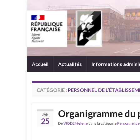
Panneau de gestion des cookies
Accueil
Actualités
Informations admini
CATÉGORIE :
PERSONNEL DE L’ÉTABLISSE
Organigramme du 
JAN
25
De
VIODE Helene
dans la catégorie
Personnel de 