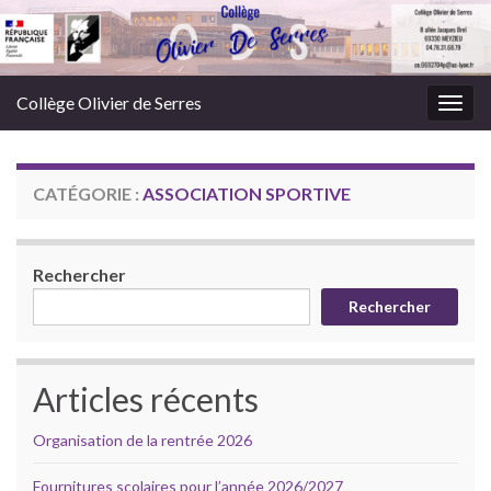
Panneau de gestion des cookies
Collège Olivier de Serres
Togg
navig
CATÉGORIE :
ASSOCIATION SPORTIVE
Rechercher
Rechercher
Articles récents
Organisation de la rentrée 2026
Fournitures scolaires pour l’année 2026/2027